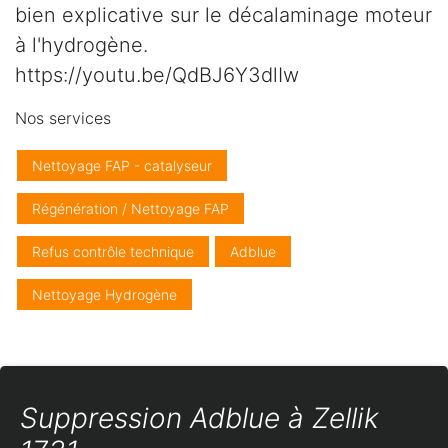
bien explicative sur le décalaminage moteur
à l'hydrogène.
https://youtu.be/QdBJ6Y3dlIw
Nos services
Nettoyage FAP - catalyseur
Régénération / Nettoyage FAP
Refus contrôle technique
Adblue
Nettoyage Hydrogène
Suppression Adblue à Zellik