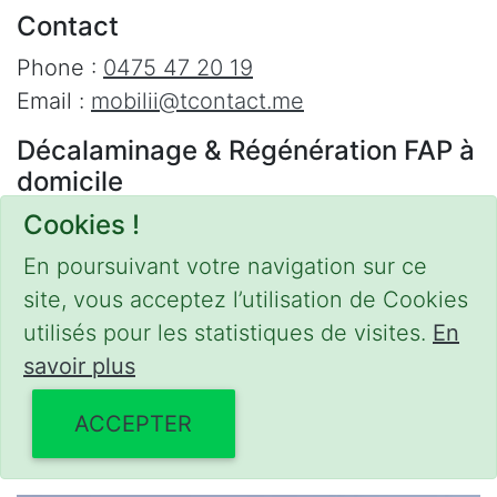
Contact
Phone :
0475 47 20 19
Email :
mobilii@tcontact.me
Décalaminage & Régénération FAP à
domicile
Cookies !
Interventions urgentes sur la Belgique dans
les régions suivantes :
En poursuivant votre navigation sur ce
site, vous acceptez l’utilisation de Cookies
Bruxelles
,
Brabant Wallon
,
Brabant Flamand
,
utilisés pour les statistiques de visites.
En
Hainaut
,
Liège
,
Mons
,
Namur
,
Anvers
,
savoir plus
Limbourg
,
Flandre Occidentale
,
Flandre
Orientale
,
Province du Luxembourg
ACCEPTER