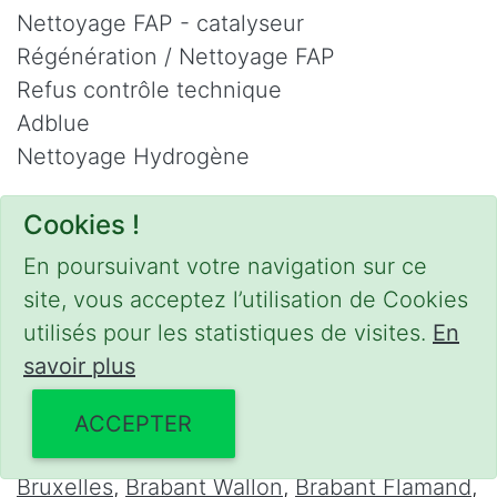
Nettoyage FAP - catalyseur
Régénération / Nettoyage FAP
Refus contrôle technique
Adblue
Nettoyage Hydrogène
Contact
Cookies !
Phone :
0475 47 20 19
En poursuivant votre navigation sur ce
Email :
mobilii@tcontact.me
site, vous acceptez l’utilisation de Cookies
Décalaminage & Régénération FAP à
utilisés pour les statistiques de visites.
En
domicile
savoir plus
Interventions urgentes sur la Belgique dans
ACCEPTER
les régions suivantes :
Bruxelles
,
Brabant Wallon
,
Brabant Flamand
,