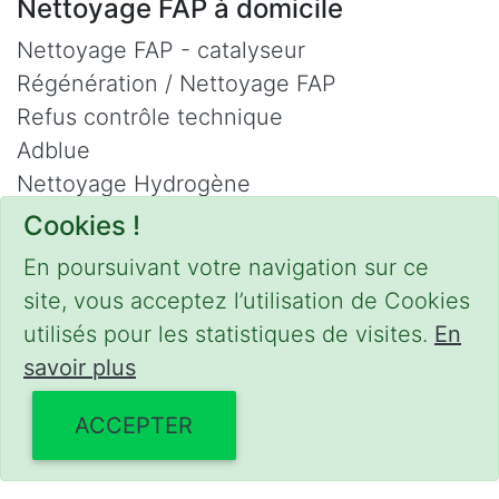
Nettoyage FAP à domicile
Nettoyage FAP - catalyseur
Régénération / Nettoyage FAP
Refus contrôle technique
Adblue
Nettoyage Hydrogène
Cookies !
Contact
En poursuivant votre navigation sur ce
Phone :
0475 47 20 19
site, vous acceptez l’utilisation de Cookies
Email :
mobilii@tcontact.me
utilisés pour les statistiques de visites.
En
Décalaminage & Régénération FAP à
savoir plus
domicile
ACCEPTER
Interventions urgentes sur la Belgique dans
les régions suivantes :