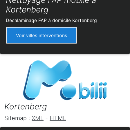
Nettoyage FAP mobile à
Kortenberg
Décalaminage FAP à domicile
Kortenberg
Voir villes interventions
Kortenberg
Sitemap :
XML
-
HTML