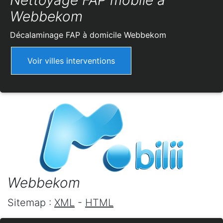
Nettoyage FAP mobile à
Webbekom
Décalaminage FAP à domicile
Webbekom
Voir villes interventions
Webbekom
Sitemap :
XML
-
HTML