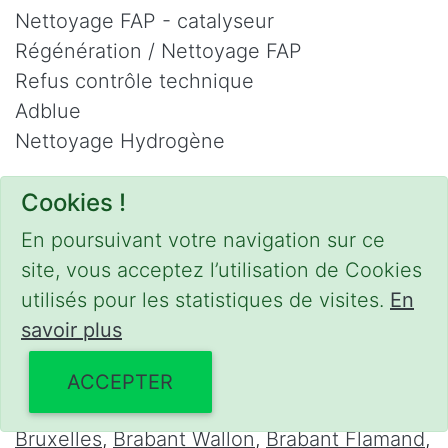
Nettoyage FAP - catalyseur
Régénération / Nettoyage FAP
Refus contrôle technique
Adblue
Nettoyage Hydrogène
Contact
Cookies !
Phone :
0475 47 20 19
En poursuivant votre navigation sur ce
Email :
mobilii@tcontact.me
site, vous acceptez l’utilisation de Cookies
Décalaminage & Régénération FAP à
utilisés pour les statistiques de visites.
En
domicile
savoir plus
Interventions urgentes sur la Belgique dans
ACCEPTER
les régions suivantes :
Bruxelles
,
Brabant Wallon
,
Brabant Flamand
,