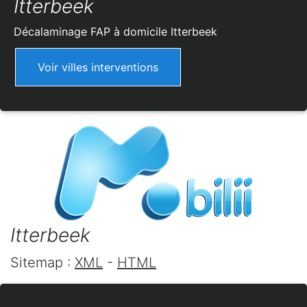
Itterbeek
Décalaminage FAP à domicile
Itterbeek
Voir villes interventions
Itterbeek
Sitemap :
XML
-
HTML