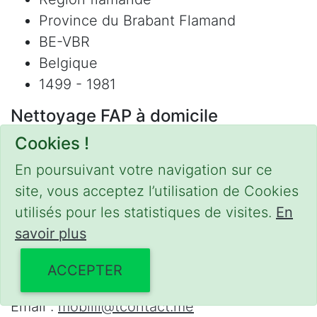
Province du Brabant Flamand
BE-VBR
Belgique
1499 - 1981
Nettoyage FAP à domicile
Cookies !
Nettoyage FAP - catalyseur
Régénération / Nettoyage FAP
En poursuivant votre navigation sur ce
Refus contrôle technique
site, vous acceptez l’utilisation de Cookies
Adblue
utilisés pour les statistiques de visites.
En
Nettoyage Hydrogène
savoir plus
Contact
ACCEPTER
Phone :
0475 47 20 19
Email :
mobilii@tcontact.me