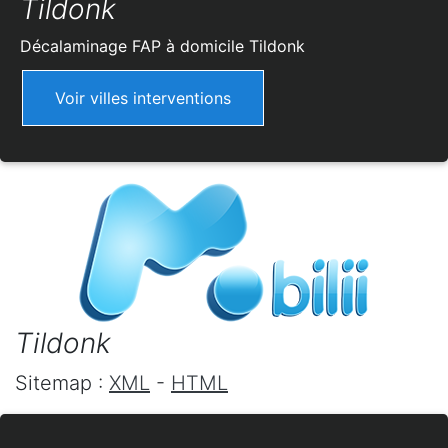
Tildonk
Décalaminage FAP à domicile
Tildonk
Voir villes interventions
Tildonk
Sitemap :
XML
-
HTML