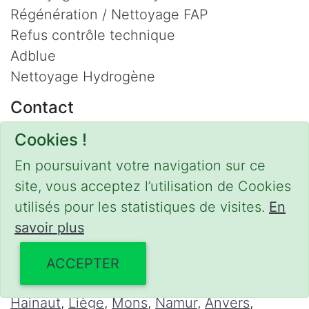
Régénération / Nettoyage FAP
Refus contrôle technique
Adblue
Nettoyage Hydrogène
Contact
Phone :
0475 47 20 19
Cookies !
Email :
mobilii@tcontact.me
En poursuivant votre navigation sur ce
Décalaminage & Régénération FAP à
site, vous acceptez l’utilisation de Cookies
domicile
utilisés pour les statistiques de visites.
En
savoir plus
Interventions urgentes sur la Belgique dans
les régions suivantes :
ACCEPTER
Bruxelles
,
Brabant Wallon
,
Brabant Flamand
,
Hainaut
,
Liège
,
Mons
,
Namur
,
Anvers
,