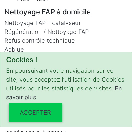
Nettoyage FAP à domicile
Nettoyage FAP - catalyseur
Régénération / Nettoyage FAP
Refus contrôle technique
Adblue
Nettoyage Hydrogène
Cookies !
Contact
En poursuivant votre navigation sur ce
site, vous acceptez l’utilisation de Cookies
Phone :
0475 47 20 19
utilisés pour les statistiques de visites.
En
Email :
mobilii@tcontact.me
savoir plus
Décalaminage & Régénération FAP à
domicile
ACCEPTER
Interventions urgentes sur la Belgique dans