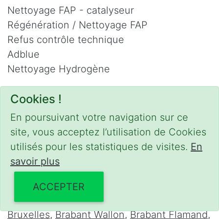
Nettoyage FAP - catalyseur
Régénération / Nettoyage FAP
Refus contrôle technique
Adblue
Nettoyage Hydrogène
Contact
Cookies !
Phone :
0475 47 20 19
En poursuivant votre navigation sur ce
Email :
mobilii@tcontact.me
site, vous acceptez l’utilisation de Cookies
Décalaminage & Régénération FAP à
utilisés pour les statistiques de visites.
En
domicile
savoir plus
Interventions urgentes sur la Belgique dans
ACCEPTER
les régions suivantes :
Bruxelles
,
Brabant Wallon
,
Brabant Flamand
,