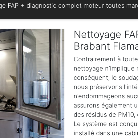
ge FAP + diagnostic complet moteur toutes ma
Nettoyage FAP
Brabant Flam
Contrairement à toute
nettoyage n’implique ni
conséquent, le soudage
nous préservons l’intég
n’endommageons aucun
assurons également u
des résidus de PM10, d
Le système est conçu 
installé dans une cabi