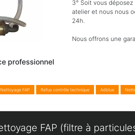
3° Soit vous déposez 
atelier et nous nous 
24h.
Nous offrons une gara
ce professionnel
/ Nettoyage FAP
Refus contrôle technique
Adblue
Nett
ttoyage FAP (filtre à particule