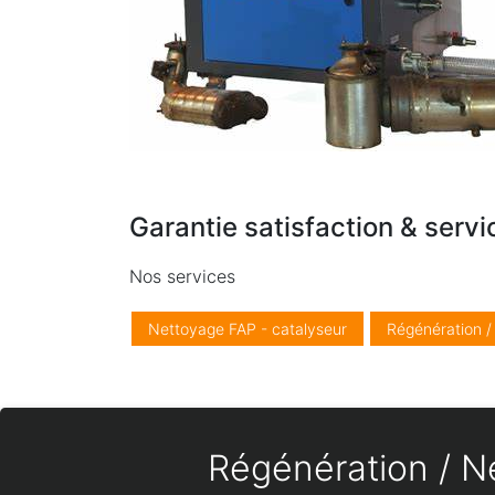
Garantie satisfaction & servi
Nos services
Nettoyage FAP - catalyseur
Régénération 
Régénération / Ne