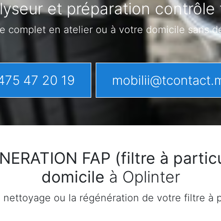
yseur et préparation contrôle 
e complet en atelier ou à votre domicile sans 
475 47 20 19
mobilii@tcontact.
ATION FAP (filtre à particu
domicile
à Oplinter
ettoyage ou la régénération de votre filtre à pa