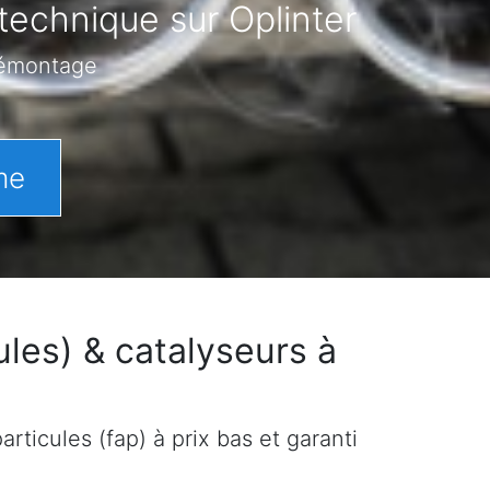
technique sur Oplinter
démontage
me
les) & catalyseurs à
rticules (fap) à prix bas et garanti