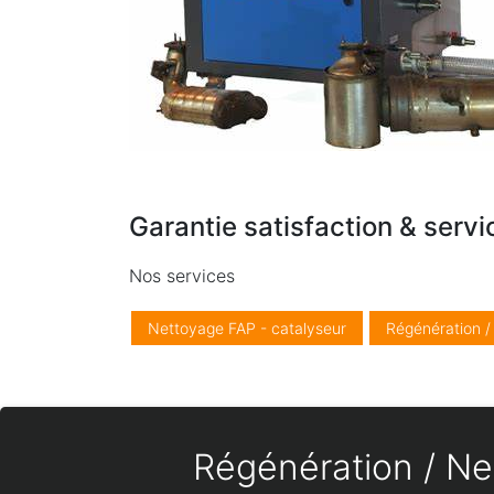
Garantie satisfaction & servi
Nos services
Nettoyage FAP - catalyseur
Régénération 
Régénération / Net