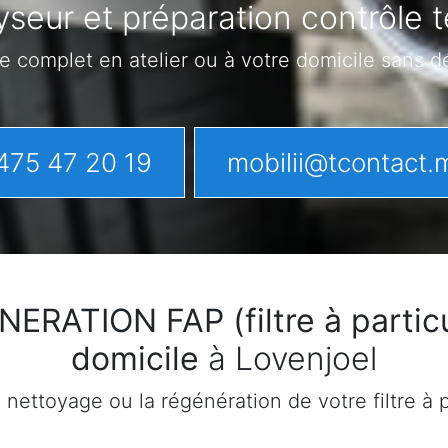
seur et préparation contrôle 
e complet en atelier ou à votre domicile sans 
475 47 20 19
mobilii@tcontact.
ATION FAP (filtre à particu
domicile
à Lovenjoel
ettoyage ou la régénération de votre filtre à pa