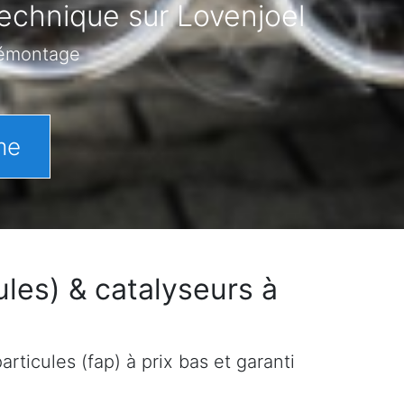
technique sur Lovenjoel
démontage
me
les) & catalyseurs à
rticules (fap) à prix bas et garanti