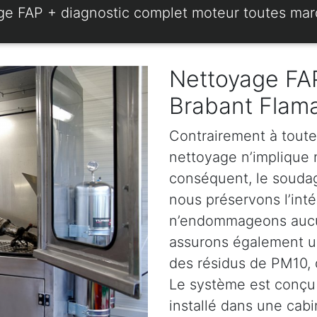
ge FAP + diagnostic complet moteur toutes ma
Nettoyage FAP
Brabant Flam
Contrairement à toute
nettoyage n’implique ni
conséquent, le soudage
nous préservons l’intég
n’endommageons aucun
assurons également u
des résidus de PM10, d
Le système est conçu 
installé dans une cabi