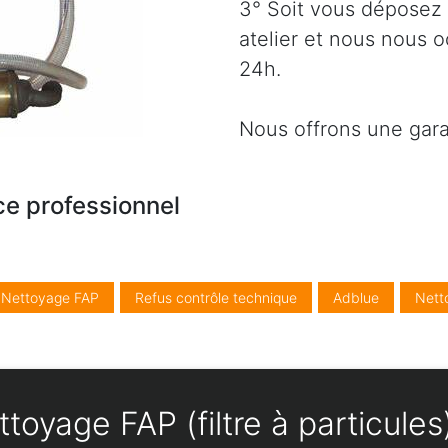
3° Soit vous déposez 
atelier et nous nous 
24h.
Nous offrons une gara
ce professionnel
/ Nettoyage FAP
Refus contrôle technique
Adblue
Nett
toyage FAP (filtre à particule