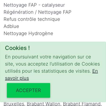
Nettoyage FAP - catalyseur
Régénération / Nettoyage FAP
Refus contrôle technique
Adblue
Nettoyage Hydrogène
Contact
Cookies !
Phone :
0475 47 20 19
En poursuivant votre navigation sur ce
Email :
mobilii@tcontact.me
site, vous acceptez l’utilisation de Cookies
Décalaminage & Régénération FAP à
utilisés pour les statistiques de visites.
En
domicile
savoir plus
Interventions urgentes sur la Belgique dans
ACCEPTER
les régions suivantes :
Bruxelles
,
Brabant Wallon
,
Brabant Flamand
,