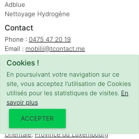
Adblue
Nettoyage Hydrogène
Contact
Phone :
0475 47 20 19
Email :
mobilii@tcontact.me
Décalaminage & Régénération FAP à
Cookies !
domicile
En poursuivant votre navigation sur ce
Interventions urgentes sur la Belgique dans
site, vous acceptez l’utilisation de Cookies
les régions suivantes :
utilisés pour les statistiques de visites.
En
savoir plus
Bruxelles
,
Brabant Wallon
,
Brabant Flamand
,
Hainaut
,
Liège
,
Mons
,
Namur
,
Anvers
,
ACCEPTER
Limbourg
,
Flandre Occidentale
,
Flandre
Orientale
,
Province du Luxembourg