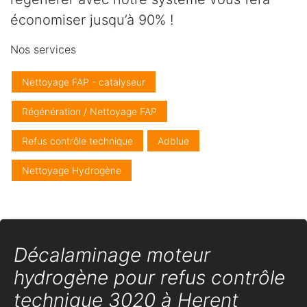
économiser jusqu’à 90% !
Nos services
Nettoyage FAP - catalyseur
Régénération / Nettoyage FAP
Refus contrôle technique
Adblue
Nettoyage Hydrogène
Décalaminage moteur
hydrogène pour refus contrôle
technique 3020 à Herent