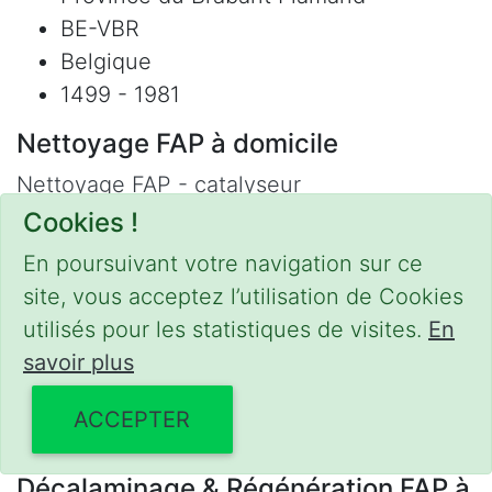
BE-VBR
Belgique
1499 - 1981
Nettoyage FAP à domicile
Nettoyage FAP - catalyseur
Régénération / Nettoyage FAP
Cookies !
Refus contrôle technique
En poursuivant votre navigation sur ce
Adblue
site, vous acceptez l’utilisation de Cookies
Nettoyage Hydrogène
utilisés pour les statistiques de visites.
En
Contact
savoir plus
Phone :
0475 47 20 19
ACCEPTER
Email :
mobilii@tcontact.me
Décalaminage & Régénération FAP à