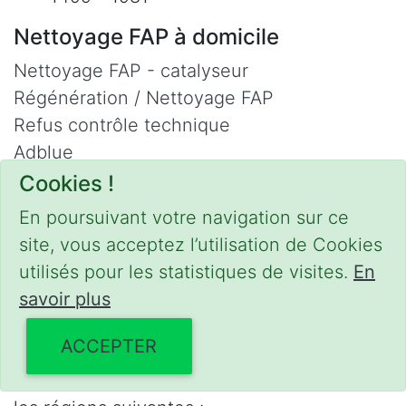
Nettoyage FAP à domicile
Nettoyage FAP - catalyseur
Régénération / Nettoyage FAP
Refus contrôle technique
Adblue
Nettoyage Hydrogène
Cookies !
Contact
En poursuivant votre navigation sur ce
site, vous acceptez l’utilisation de Cookies
Phone :
0475 47 20 19
utilisés pour les statistiques de visites.
En
Email :
mobilii@tcontact.me
savoir plus
Décalaminage & Régénération FAP à
domicile
ACCEPTER
Interventions urgentes sur la Belgique dans