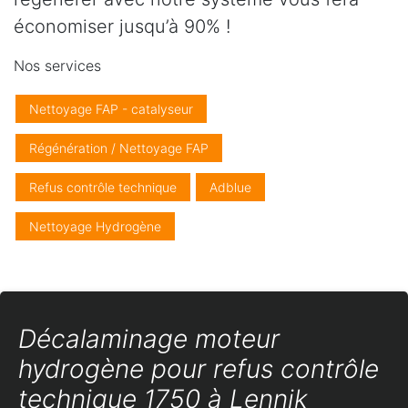
économiser jusqu’à 90% !
Nos services
Nettoyage FAP - catalyseur
Régénération / Nettoyage FAP
Refus contrôle technique
Adblue
Nettoyage Hydrogène
Décalaminage moteur
hydrogène pour refus contrôle
technique 1750 à Lennik