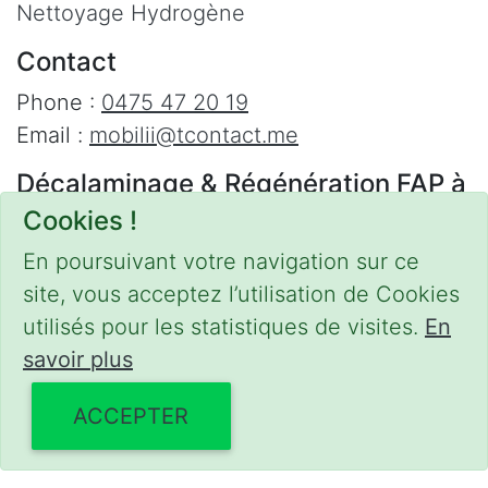
Nettoyage Hydrogène
Contact
Phone :
0475 47 20 19
Email :
mobilii@tcontact.me
Décalaminage & Régénération FAP à
domicile
Cookies !
Interventions urgentes sur la Belgique dans
En poursuivant votre navigation sur ce
les régions suivantes :
site, vous acceptez l’utilisation de Cookies
utilisés pour les statistiques de visites.
En
Bruxelles
,
Brabant Wallon
,
Brabant Flamand
,
savoir plus
Hainaut
,
Liège
,
Mons
,
Namur
,
Anvers
,
Limbourg
,
Flandre Occidentale
,
Flandre
ACCEPTER
Orientale
,
Province du Luxembourg