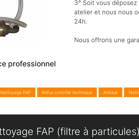
3° Soit vous déposez 
atelier et nous nous 
24h.
Nous offrons une gara
ce professionnel
/ Nettoyage FAP
Refus contrôle technique
Adblue
Nett
toyage FAP (filtre à particul