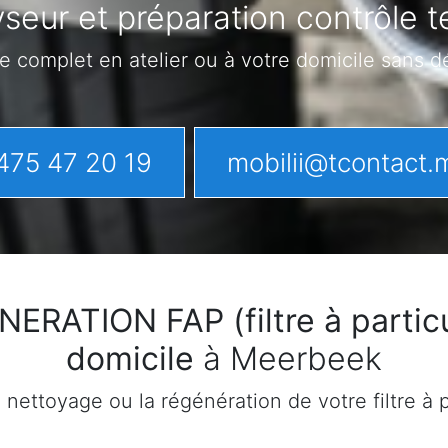
seur et préparation contrôle
e complet en atelier ou à votre domicile sans 
475 47 20 19
mobilii@tcontact.
ATION FAP (filtre à particu
domicile
à Meerbeek
ettoyage ou la régénération de votre filtre à pa