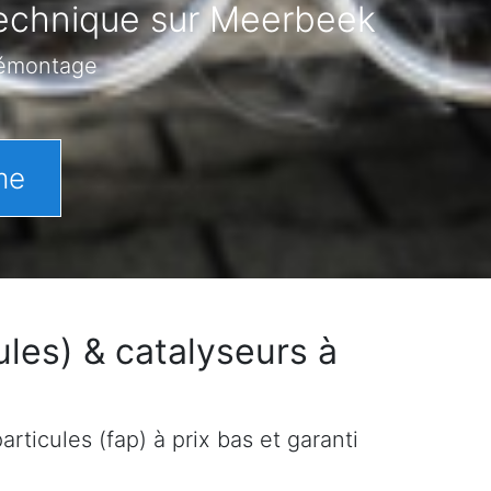
 technique sur Meerbeek
démontage
me
les) & catalyseurs à
rticules (fap) à prix bas et garanti