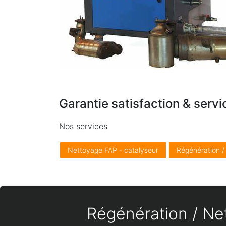
Garantie satisfaction & servi
Nos services
Nettoyage FAP - catalyseur
Régénération 
Régénération / Net