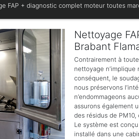
ge FAP + diagnostic complet moteur toutes ma
Nettoyage FAP
Brabant Flam
Contrairement à toute
nettoyage n’implique ni
conséquent, le soudage
nous préservons l’intég
n’endommageons aucun
assurons également u
des résidus de PM10, d
Le système est conçu 
installé dans une cabi