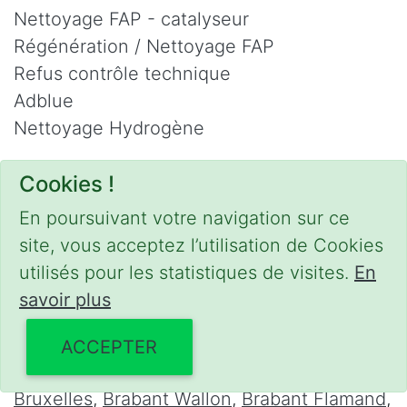
Nettoyage FAP - catalyseur
Régénération / Nettoyage FAP
Refus contrôle technique
Adblue
Nettoyage Hydrogène
Contact
Cookies !
Phone :
0475 47 20 19
En poursuivant votre navigation sur ce
Email :
mobilii@tcontact.me
site, vous acceptez l’utilisation de Cookies
Décalaminage & Régénération FAP à
utilisés pour les statistiques de visites.
En
domicile
savoir plus
Interventions urgentes sur la Belgique dans
ACCEPTER
les régions suivantes :
Bruxelles
,
Brabant Wallon
,
Brabant Flamand
,