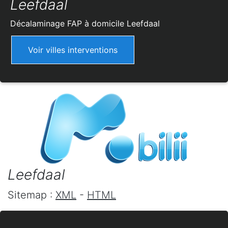
Leefdaal
Décalaminage FAP à domicile
Leefdaal
Voir villes interventions
Leefdaal
Sitemap :
XML
-
HTML