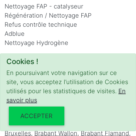
Nettoyage FAP - catalyseur
Régénération / Nettoyage FAP
Refus contrôle technique
Adblue
Nettoyage Hydrogène
Contact
Cookies !
Phone :
0475 47 20 19
En poursuivant votre navigation sur ce
Email :
mobilii@tcontact.me
site, vous acceptez l’utilisation de Cookies
Décalaminage & Régénération FAP à
utilisés pour les statistiques de visites.
En
domicile
savoir plus
Interventions urgentes sur la Belgique dans
ACCEPTER
les régions suivantes :
Bruxelles
,
Brabant Wallon
,
Brabant Flamand
,