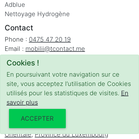
Adblue
Nettoyage Hydrogène
Contact
Phone :
0475 47 20 19
Email :
mobilii@tcontact.me
Décalaminage & Régénération FAP à
Cookies !
domicile
En poursuivant votre navigation sur ce
Interventions urgentes sur la Belgique dans
site, vous acceptez l’utilisation de Cookies
les régions suivantes :
utilisés pour les statistiques de visites.
En
savoir plus
Bruxelles
,
Brabant Wallon
,
Brabant Flamand
,
Hainaut
,
Liège
,
Mons
,
Namur
,
Anvers
,
ACCEPTER
Limbourg
,
Flandre Occidentale
,
Flandre
Orientale
,
Province du Luxembourg