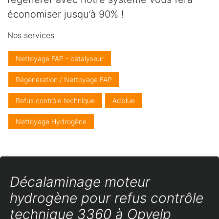
économiser jusqu’à 90% !
Nos services
Nettoyage FAP - catalyseur
Régénération / Nettoyage FAP
Refus contrôle technique
Adblue
Nettoyage Hydrogène
Décalaminage moteur
hydrogène pour refus contrôle
technique 3360 à Opvelp