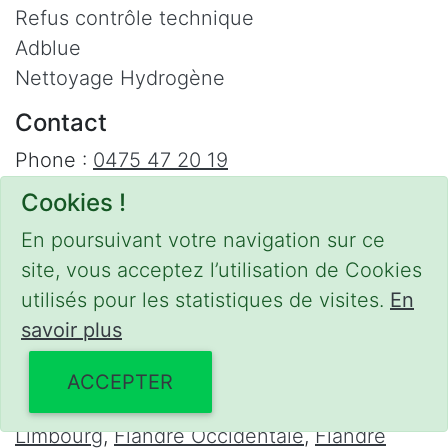
Refus contrôle technique
Adblue
Nettoyage Hydrogène
Contact
Phone :
0475 47 20 19
Email :
mobilii@tcontact.me
Cookies !
Décalaminage & Régénération FAP à
En poursuivant votre navigation sur ce
domicile
site, vous acceptez l’utilisation de Cookies
Interventions urgentes sur la Belgique dans
utilisés pour les statistiques de visites.
En
les régions suivantes :
savoir plus
Bruxelles
,
Brabant Wallon
,
Brabant Flamand
,
ACCEPTER
Hainaut
,
Liège
,
Mons
,
Namur
,
Anvers
,
Limbourg
,
Flandre Occidentale
,
Flandre