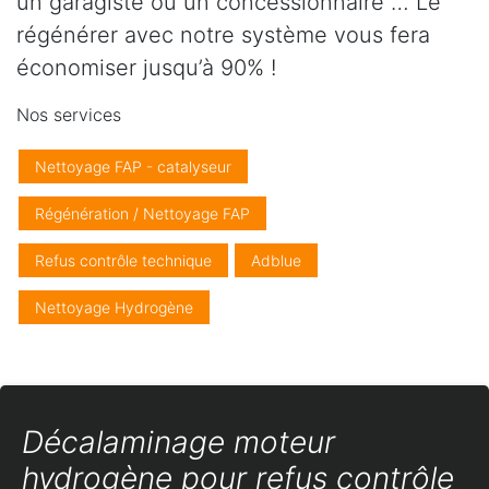
un garagiste ou un concessionnaire … Le
régénérer avec notre système vous fera
économiser jusqu’à 90% !
Nos services
Nettoyage FAP - catalyseur
Régénération / Nettoyage FAP
Refus contrôle technique
Adblue
Nettoyage Hydrogène
Décalaminage moteur
hydrogène pour refus contrôle