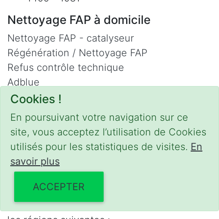
Nettoyage FAP à domicile
Nettoyage FAP - catalyseur
Régénération / Nettoyage FAP
Refus contrôle technique
Adblue
Nettoyage Hydrogène
Cookies !
Contact
En poursuivant votre navigation sur ce
site, vous acceptez l’utilisation de Cookies
Phone :
0475 47 20 19
utilisés pour les statistiques de visites.
En
Email :
mobilii@tcontact.me
savoir plus
Décalaminage & Régénération FAP à
domicile
ACCEPTER
Interventions urgentes sur la Belgique dans