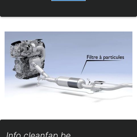
Info cleanfap.be