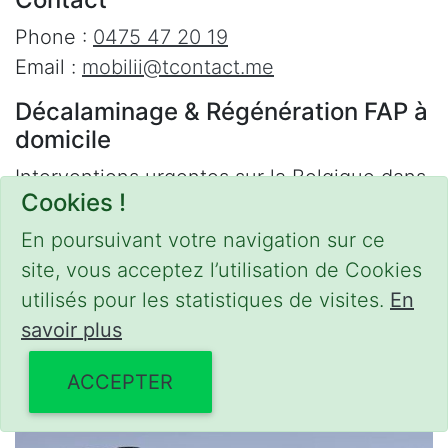
Phone :
0475 47 20 19
Email :
mobilii@tcontact.me
Décalaminage & Régénération FAP à
domicile
Interventions urgentes sur la Belgique dans
Cookies !
les régions suivantes :
En poursuivant votre navigation sur ce
Bruxelles
,
Brabant Wallon
,
Brabant Flamand
,
site, vous acceptez l’utilisation de Cookies
Hainaut
,
Liège
,
Mons
,
Namur
,
Anvers
,
utilisés pour les statistiques de visites.
En
Limbourg
,
Flandre Occidentale
,
Flandre
savoir plus
Orientale
,
Province du Luxembourg
ACCEPTER