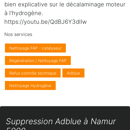
bien explicative sur le décalaminage moteur
à l'hydrogène.
https://youtu.be/QdBJ6Y3dlIw
Nos services
Nettoyage FAP - catalyseur
Régénération / Nettoyage FAP
Refus contrôle technique
Adblue
Nettoyage Hydrogène
Suppression Adblue à Namur