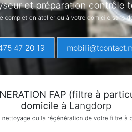
yseur et préparation contrôle 
e complet en atelier ou à votre domicile sans 
475 47 20 19
mobilii@tcontact.
ATION FAP (filtre à particu
domicile
à Langdorp
ettoyage ou la régénération de votre filtre à pa