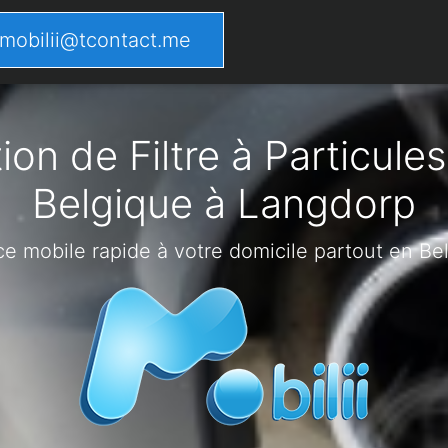
mobilii@tcontact.me
on de Filtre à Particules
Belgique à Langdorp
ce mobile rapide à votre domicile partout en Be