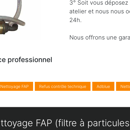
3° Soit vous déposez 
atelier et nous nous 
24h.
Nous offrons une gara
ce professionnel
/ Nettoyage FAP
Refus contrôle technique
Adblue
Nett
toyage FAP (filtre à particul