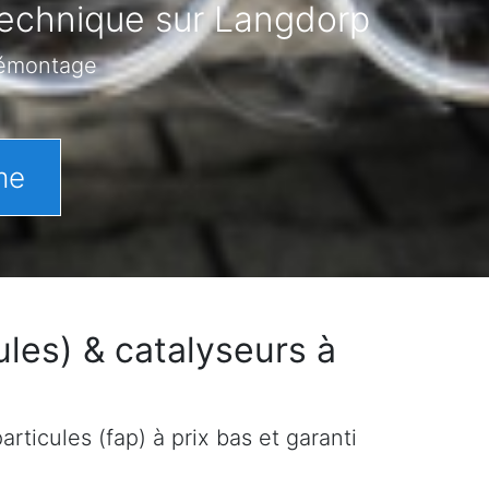
technique sur Langdorp
démontage
me
les) & catalyseurs à
rticules (fap) à prix bas et garanti