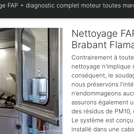
ge FAP + diagnostic complet moteur toutes ma
Nettoyage FAP
Brabant Flam
Contrairement à toute
nettoyage n’implique ni
conséquent, le soudage
nous préservons l’intég
n’endommageons aucun
assurons également u
des résidus de PM10, d
Le système est conçu 
installé dans une cabi