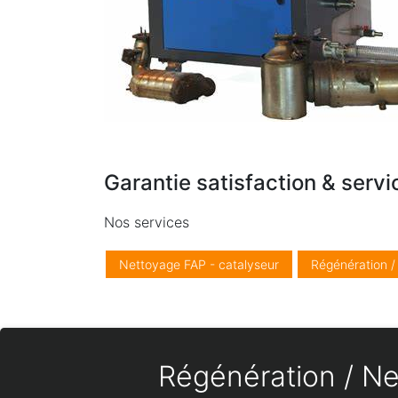
Garantie satisfaction & servi
Nos services
Nettoyage FAP - catalyseur
Régénération 
Régénération / Net