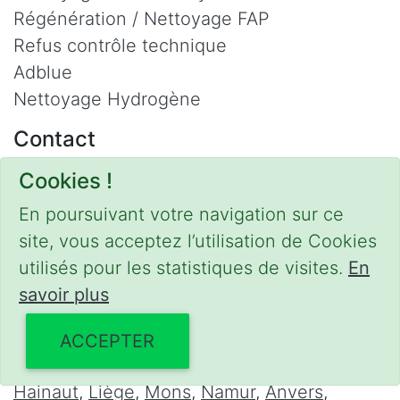
Régénération / Nettoyage FAP
Refus contrôle technique
Adblue
Nettoyage Hydrogène
Contact
Phone :
0475 47 20 19
Cookies !
Email :
mobilii@tcontact.me
En poursuivant votre navigation sur ce
Décalaminage & Régénération FAP à
site, vous acceptez l’utilisation de Cookies
domicile
utilisés pour les statistiques de visites.
En
savoir plus
Interventions urgentes sur la Belgique dans
les régions suivantes :
ACCEPTER
Bruxelles
,
Brabant Wallon
,
Brabant Flamand
,
Hainaut
,
Liège
,
Mons
,
Namur
,
Anvers
,