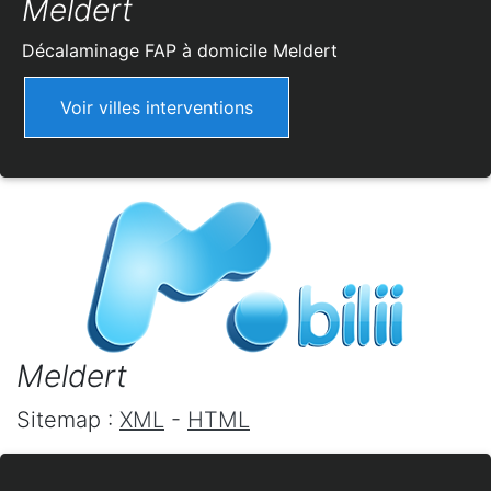
Meldert
Décalaminage FAP à domicile
Meldert
Voir villes interventions
Meldert
Sitemap :
XML
-
HTML