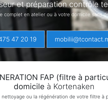
seur et préparation contrôle t
e complet en atelier ou à votre domicile sans 
475 47 20 19
mobilii@tcontact.
ATION FAP (filtre à particu
domicile
à Kortenaken
ettoyage ou la régénération de votre filtre à pa