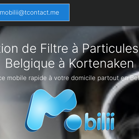
mobilii@tcontact.me
on de Filtre à Particules
Belgique à Kortenaken
ce mobile rapide à votre domicile partout en Be