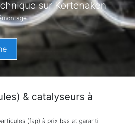
echnique sur Kortenaken
démontage
me
les) & catalyseurs à
rticules (fap) à prix bas et garanti