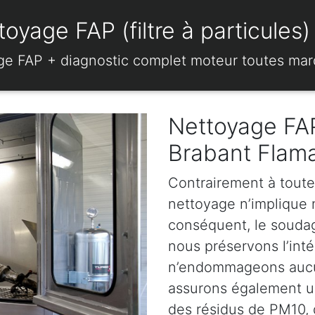
oyage FAP (filtre à particule
ge FAP + diagnostic complet moteur toutes ma
Nettoyage FAP
Brabant Flam
Contrairement à toute
nettoyage n’implique ni
conséquent, le soudage
nous préservons l’intég
n’endommageons aucun
assurons également u
des résidus de PM10, d