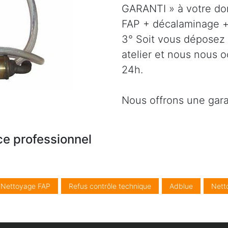
GARANTI » à votre dom
FAP + décalaminage + 
3° Soit vous déposez 
atelier et nous nous 
24h.
Nous offrons une gara
ce professionnel
/ Nettoyage FAP
Refus contrôle technique
Adblue
Nett