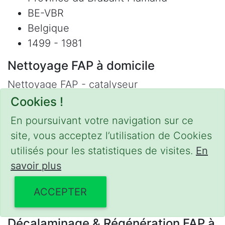
BE-VBR
Belgique
1499 - 1981
Nettoyage FAP à domicile
Nettoyage FAP - catalyseur
Régénération / Nettoyage FAP
Cookies !
Refus contrôle technique
En poursuivant votre navigation sur ce
Adblue
site, vous acceptez l’utilisation de Cookies
Nettoyage Hydrogène
utilisés pour les statistiques de visites.
En
Contact
savoir plus
Phone :
0475 47 20 19
ACCEPTER
Email :
mobilii@tcontact.me
Décalaminage & Régénération FAP à