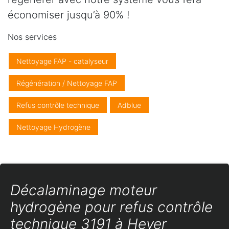
économiser jusqu’à 90% !
Nos services
Nettoyage FAP - catalyseur
Régénération / Nettoyage FAP
Refus contrôle technique
Adblue
Nettoyage Hydrogène
Décalaminage moteur
hydrogène pour refus contrôle
technique 3191 à Hever