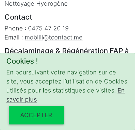
Nettoyage Hydrogène
Contact
Phone :
0475 47 20 19
Email :
mobilii@tcontact.me
Décalaminage & Régénération FAP à
domicile
Cookies !
Interventions urgentes sur la Belgique dans
En poursuivant votre navigation sur ce
les régions suivantes :
site, vous acceptez l’utilisation de Cookies
utilisés pour les statistiques de visites.
En
Bruxelles
,
Brabant Wallon
,
Brabant Flamand
,
savoir plus
Hainaut
,
Liège
,
Mons
,
Namur
,
Anvers
,
Limbourg
,
Flandre Occidentale
,
Flandre
ACCEPTER
Orientale
,
Province du Luxembourg