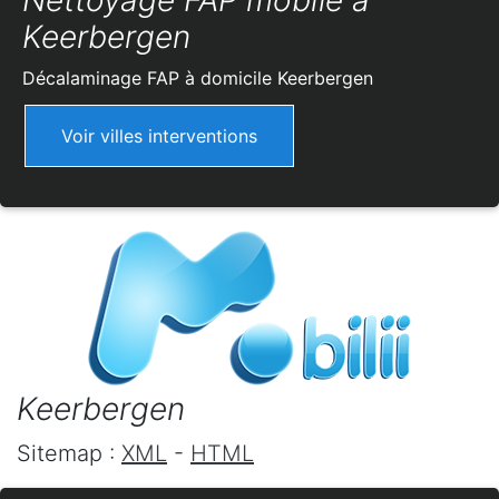
Nettoyage FAP mobile à
Keerbergen
Décalaminage FAP à domicile
Keerbergen
Voir villes interventions
Keerbergen
Sitemap :
XML
-
HTML