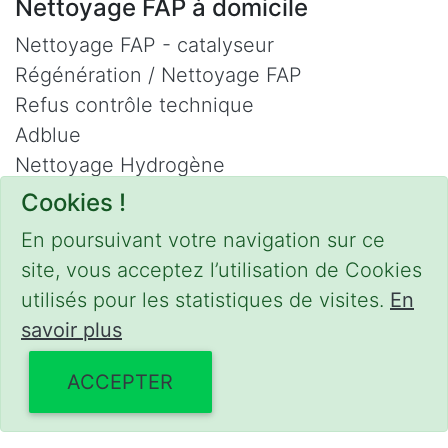
Nettoyage FAP à domicile
Nettoyage FAP - catalyseur
Régénération / Nettoyage FAP
Refus contrôle technique
Adblue
Nettoyage Hydrogène
Cookies !
Contact
En poursuivant votre navigation sur ce
Phone :
0475 47 20 19
site, vous acceptez l’utilisation de Cookies
Email :
mobilii@tcontact.me
utilisés pour les statistiques de visites.
En
Décalaminage & Régénération FAP à
savoir plus
domicile
ACCEPTER
Interventions urgentes sur la Belgique dans
les régions suivantes :