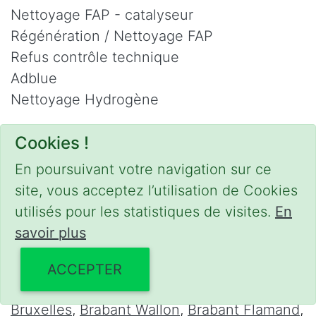
Nettoyage FAP - catalyseur
Régénération / Nettoyage FAP
Refus contrôle technique
Adblue
Nettoyage Hydrogène
Contact
Cookies !
Phone :
0475 47 20 19
En poursuivant votre navigation sur ce
Email :
mobilii@tcontact.me
site, vous acceptez l’utilisation de Cookies
Décalaminage & Régénération FAP à
utilisés pour les statistiques de visites.
En
domicile
savoir plus
Interventions urgentes sur la Belgique dans
ACCEPTER
les régions suivantes :
Bruxelles
,
Brabant Wallon
,
Brabant Flamand
,