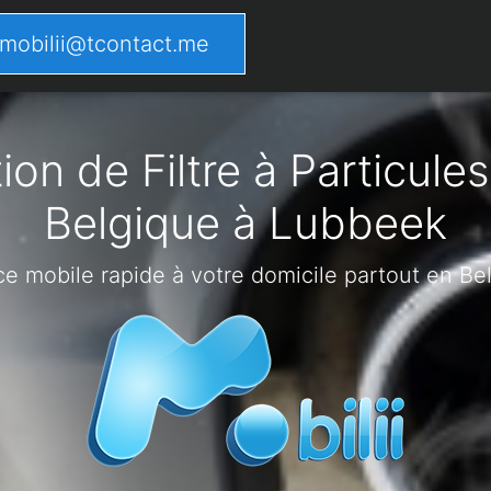
mobilii@tcontact.me
on de Filtre à Particules
Belgique à Lubbeek
ce mobile rapide à votre domicile partout en Be