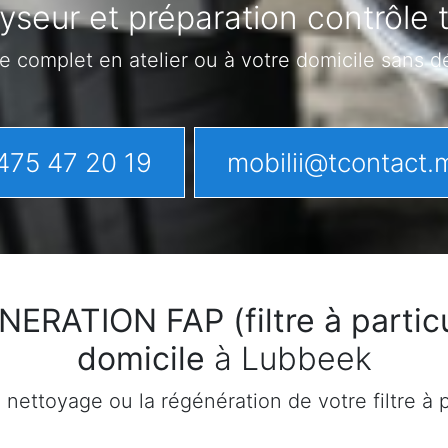
yseur et préparation contrôle
e complet en atelier ou à votre domicile sans 
475 47 20 19
mobilii@tcontact.
ATION FAP (filtre à particu
domicile
à Lubbeek
ettoyage ou la régénération de votre filtre à pa