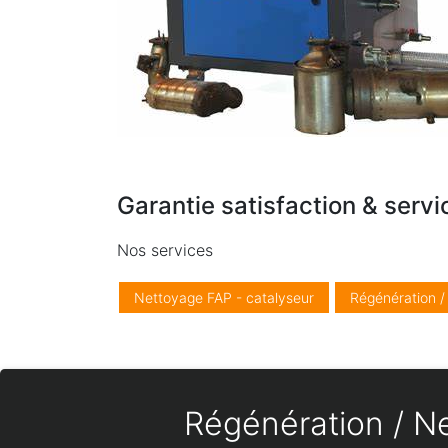
Garantie satisfaction & servi
Nos services
Nettoyage FAP - catalyseur
Régénération 
Régénération / Ne