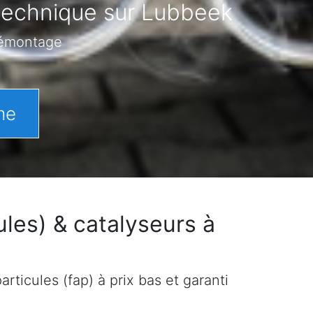
 technique sur Lubbeek
démontage
me
les) & catalyseurs à
rticules (fap) à prix bas et garanti