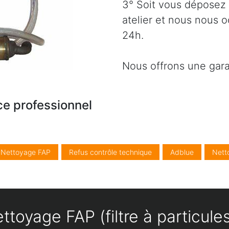
3° Soit vous déposez 
atelier et nous nous 
24h.
Nous offrons une gara
ce professionnel
/ Nettoyage FAP
Refus contrôle technique
Adblue
Nett
ttoyage FAP (filtre à particul