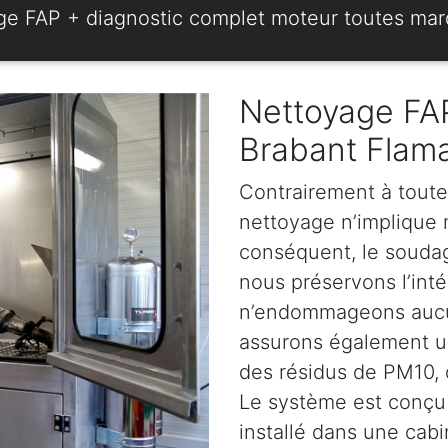
ge FAP + diagnostic complet moteur toutes ma
Nettoyage FAP
Brabant Flam
Contrairement à toute
nettoyage n’implique ni
conséquent, le soudage
nous préservons l’intég
n’endommageons aucun
assurons également u
des résidus de PM10, d
Le système est conçu 
installé dans une cabi