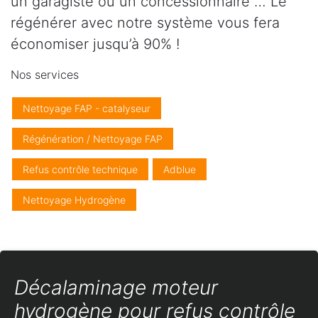
un garagiste ou un concessionnaire … Le
régénérer avec notre système vous fera
économiser jusqu’à 90% !
Nos services
Nettoyage FAP - catalyseur
Régénération / Nettoyage FAP
Refus contrôle technique
Adblue
Nettoyage Hydrogène
Décalaminage moteur
hydrogène pour refus contrôle