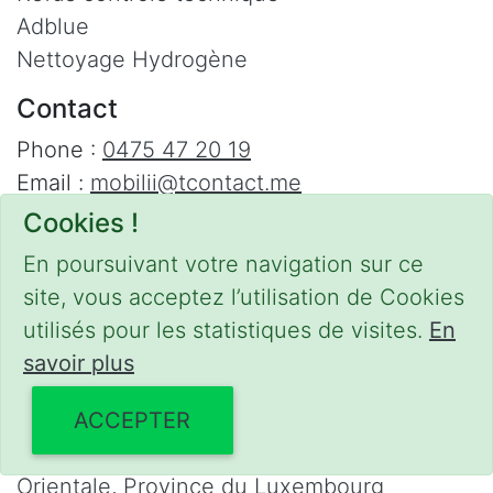
Adblue
Nettoyage Hydrogène
Contact
Phone :
0475 47 20 19
Email :
mobilii@tcontact.me
Cookies !
Décalaminage & Régénération FAP à
domicile
En poursuivant votre navigation sur ce
site, vous acceptez l’utilisation de Cookies
Interventions urgentes sur la Belgique dans
utilisés pour les statistiques de visites.
En
les régions suivantes :
savoir plus
Bruxelles
,
Brabant Wallon
,
Brabant Flamand
,
Hainaut
,
Liège
,
Mons
,
Namur
,
Anvers
,
ACCEPTER
Limbourg
,
Flandre Occidentale
,
Flandre
Orientale
,
Province du Luxembourg