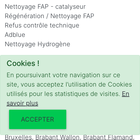
Nettoyage FAP - catalyseur
Régénération / Nettoyage FAP
Refus contrôle technique
Adblue
Nettoyage Hydrogène
Contact
Cookies !
Phone :
0475 47 20 19
En poursuivant votre navigation sur ce
Email :
mobilii@tcontact.me
site, vous acceptez l’utilisation de Cookies
Décalaminage & Régénération FAP à
utilisés pour les statistiques de visites.
En
domicile
savoir plus
Interventions urgentes sur la Belgique dans
ACCEPTER
les régions suivantes :
Bruxelles
,
Brabant Wallon
,
Brabant Flamand
,