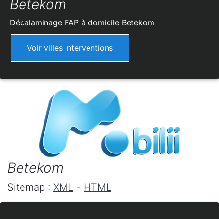
Betekom
Décalaminage FAP à domicile
Betekom
Voir villes interventions
Betekom
Sitemap :
XML
-
HTML