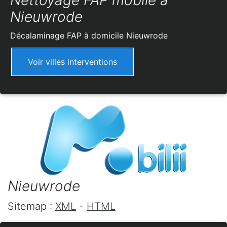
Nettoyage FAP mobile à
Nieuwrode
Décalaminage FAP à domicile
Nieuwrode
Voir villes interventions
Nieuwrode
Sitemap :
XML
-
HTML