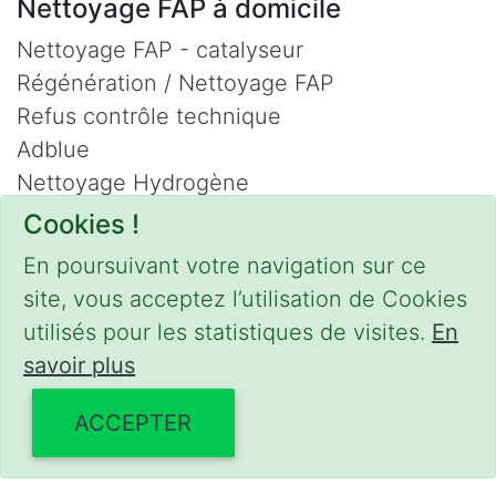
Nettoyage FAP à domicile
Nettoyage FAP - catalyseur
Régénération / Nettoyage FAP
Refus contrôle technique
Adblue
Nettoyage Hydrogène
Cookies !
Contact
En poursuivant votre navigation sur ce
Phone :
0475 47 20 19
site, vous acceptez l’utilisation de Cookies
Email :
mobilii@tcontact.me
utilisés pour les statistiques de visites.
En
Décalaminage & Régénération FAP à
savoir plus
domicile
ACCEPTER
Interventions urgentes sur la Belgique dans
les régions suivantes :