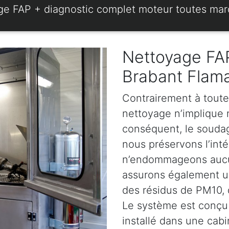
ge FAP + diagnostic complet moteur toutes ma
Nettoyage FAP
Brabant Flam
Contrairement à toute
nettoyage n’implique ni
conséquent, le soudage
nous préservons l’intég
n’endommageons aucun
assurons également u
des résidus de PM10, d
Le système est conçu 
installé dans une cabi