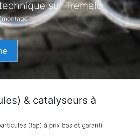
 technique sur Tremelo
démontage
me
les) & catalyseurs à
rticules (fap) à prix bas et garanti