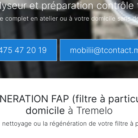
yseur et préparation contrôle
e complet en atelier ou à votre domicile sans 
475 47 20 19
mobilii@tcontact.
ATION FAP (filtre à particu
domicile
à Tremelo
ettoyage ou la régénération de votre filtre à pa