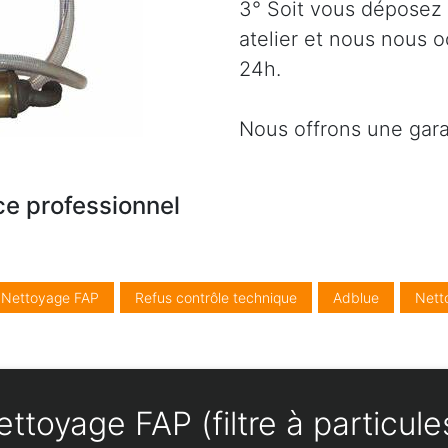
3° Soit vous déposez 
atelier et nous nous 
24h.
Nous offrons une gara
ce professionnel
/ Nettoyage FAP
Refus contrôle technique
Adblue
Nett
ttoyage FAP (filtre à particul