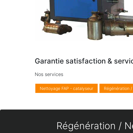
Garantie satisfaction & servi
Nos services
Nettoyage FAP - catalyseur
Régénération 
Régénération / Ne