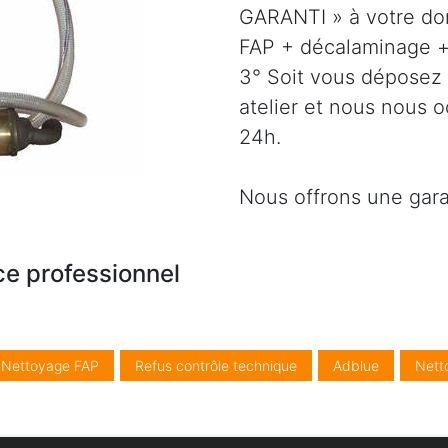
GARANTI » à votre dom
FAP + décalaminage + 
3° Soit vous déposez 
atelier et nous nous 
24h.
Nous offrons une gara
ce professionnel
/ Nettoyage FAP
Refus contrôle technique
Adblue
Nett