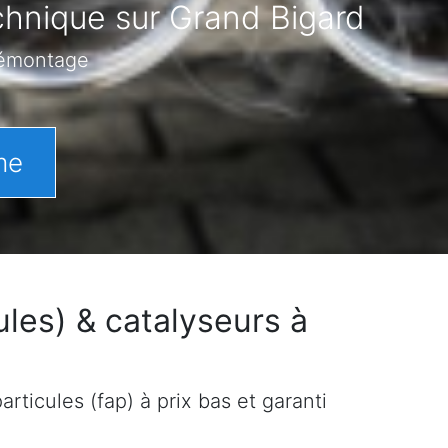
chnique sur Grand Bigard
démontage
me
les) & catalyseurs à
rticules (fap) à prix bas et garanti