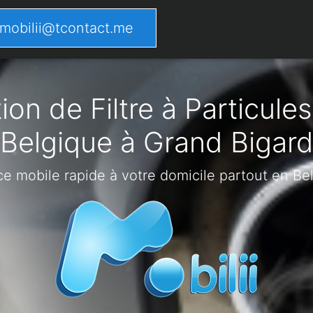
mobilii@tcontact.me
on de Filtre à Particules
Belgique à Grand Bigar
ce mobile rapide à votre domicile partout en Be