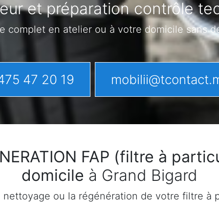
eur et préparation contrôle te
e complet en atelier ou à votre domicile sans 
475 47 20 19
mobilii@tcontact.
ATION FAP (filtre à particu
domicile
à Grand Bigard
ettoyage ou la régénération de votre filtre à pa