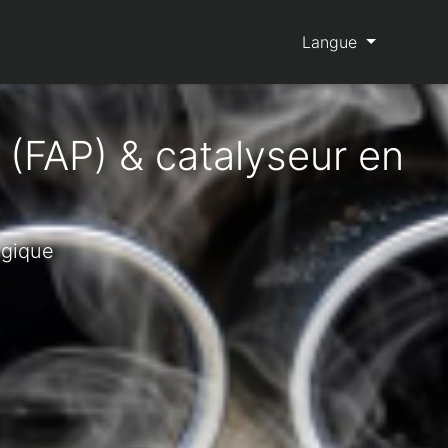
Langue
 (FAP) & catalyseur en
d
lgique