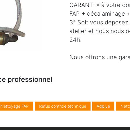
GARANTI » à votre dom
FAP + décalaminage + 
3° Soit vous déposez 
atelier et nous nous 
24h.
Nous offrons une gara
ce professionnel
/ Nettoyage FAP
Refus contrôle technique
Adblue
Nett