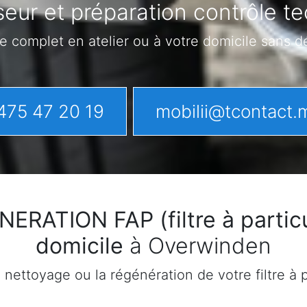
eur et préparation contrôle 
e complet en atelier ou à votre domicile sans 
475 47 20 19
mobilii@tcontact.
ATION FAP (filtre à particu
domicile
à Overwinden
ettoyage ou la régénération de votre filtre à pa