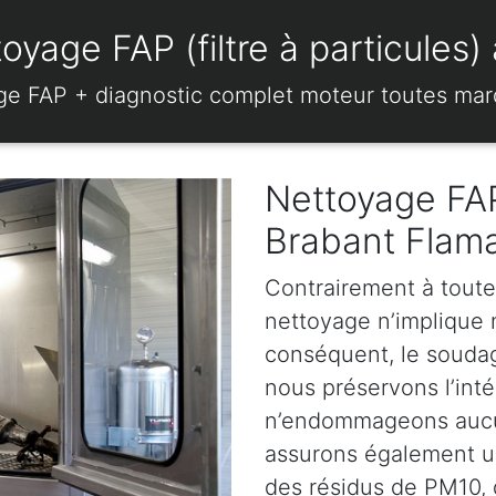
oyage FAP (filtre à particule
ge FAP + diagnostic complet moteur toutes ma
Nettoyage FAP
Brabant Flam
Contrairement à toute
nettoyage n’implique ni
conséquent, le soudage
nous préservons l’intég
n’endommageons aucun
assurons également u
des résidus de PM10, d