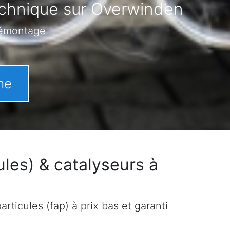
technique sur Overwinden
démontage
me
les) & catalyseurs à
rticules (fap) à prix bas et garanti