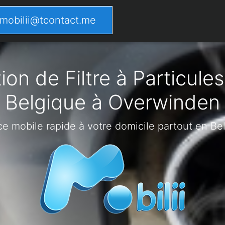
mobilii@tcontact.me
on de Filtre à Particules
Belgique à Overwinden
ce mobile rapide à votre domicile partout en Be