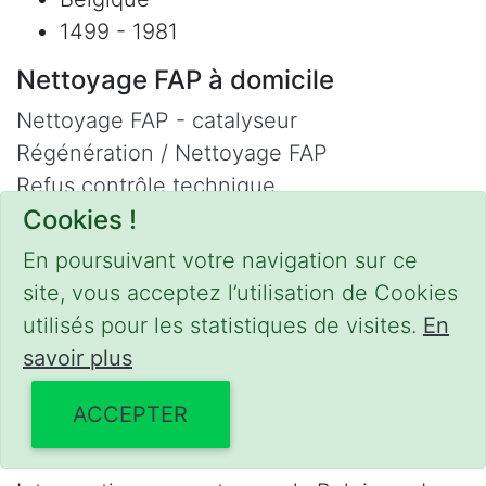
1499 - 1981
Nettoyage FAP à domicile
Nettoyage FAP - catalyseur
Régénération / Nettoyage FAP
Refus contrôle technique
Cookies !
Adblue
Nettoyage Hydrogène
En poursuivant votre navigation sur ce
site, vous acceptez l’utilisation de Cookies
Contact
utilisés pour les statistiques de visites.
En
Phone :
0475 47 20 19
savoir plus
Email :
mobilii@tcontact.me
ACCEPTER
Décalaminage & Régénération FAP à
domicile