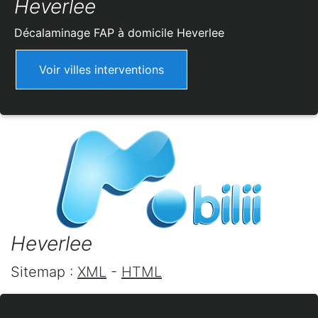
Heverlee
Décalaminage FAP à domicile
Heverlee
Voir villes interventions
Heverlee
Sitemap :
XML
-
HTML