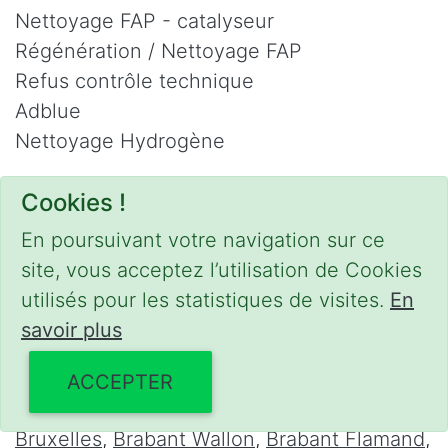
Nettoyage FAP - catalyseur
Régénération / Nettoyage FAP
Refus contrôle technique
Adblue
Nettoyage Hydrogène
Contact
Cookies !
Phone :
0475 47 20 19
En poursuivant votre navigation sur ce
Email :
mobilii@tcontact.me
site, vous acceptez l’utilisation de Cookies
Décalaminage & Régénération FAP à
utilisés pour les statistiques de visites.
En
domicile
savoir plus
Interventions urgentes sur la Belgique dans
ACCEPTER
les régions suivantes :
Bruxelles
,
Brabant Wallon
,
Brabant Flamand
,