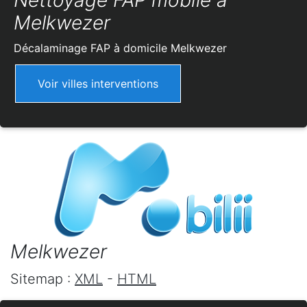
Nettoyage FAP mobile à
Melkwezer
Décalaminage FAP à domicile
Melkwezer
Voir villes interventions
Melkwezer
Sitemap :
XML
-
HTML