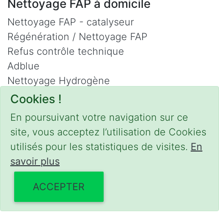
Nettoyage FAP à domicile
Nettoyage FAP - catalyseur
Régénération / Nettoyage FAP
Refus contrôle technique
Adblue
Nettoyage Hydrogène
Cookies !
Contact
En poursuivant votre navigation sur ce
Phone :
0475 47 20 19
site, vous acceptez l’utilisation de Cookies
Email :
mobilii@tcontact.me
utilisés pour les statistiques de visites.
En
Décalaminage & Régénération FAP à
savoir plus
domicile
ACCEPTER
Interventions urgentes sur la Belgique dans
les régions suivantes :