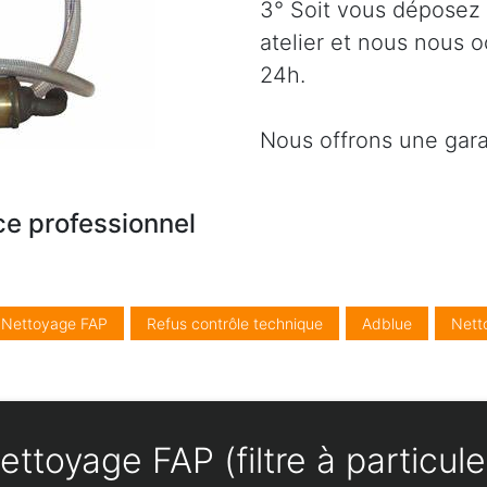
3° Soit vous déposez 
atelier et nous nous 
24h.
Nous offrons une gara
ce professionnel
/ Nettoyage FAP
Refus contrôle technique
Adblue
Nett
ettoyage FAP (filtre à particul