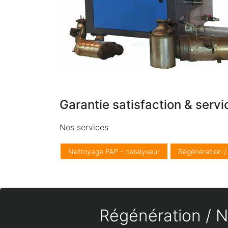
Garantie satisfaction & servi
Nos services
Nettoyage FAP - catalyseur
Régénération 
Régénération / N