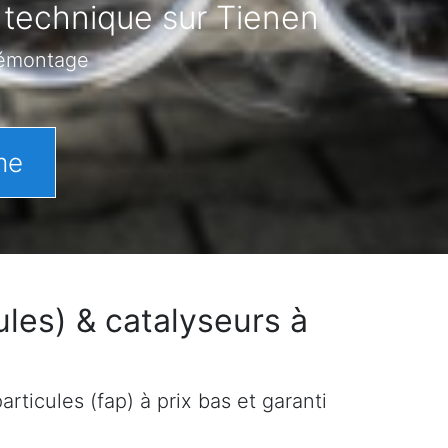
 technique sur Tienen
démontage
me
les) & catalyseurs à
rticules (fap) à prix bas et garanti