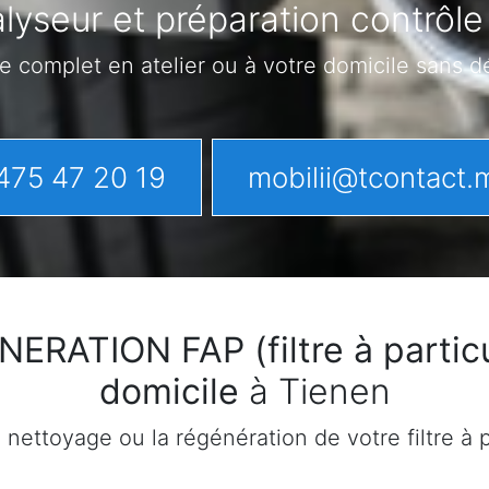
lyseur et préparation contrôle
e complet en atelier ou à votre domicile sans 
475 47 20 19
mobilii@tcontact.
ATION FAP (filtre à particu
domicile
à Tienen
ettoyage ou la régénération de votre filtre à pa