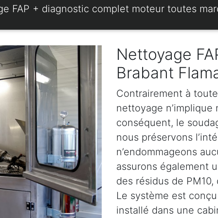
ge FAP + diagnostic complet moteur toutes ma
Nettoyage FAP
Brabant Flam
Contrairement à toute
nettoyage n’implique ni
conséquent, le soudage
nous préservons l’intég
n’endommageons aucun
assurons également u
des résidus de PM10, d
Le système est conçu 
installé dans une cabi