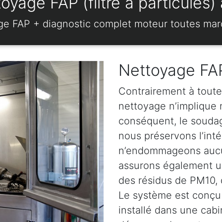
oyage FAP (filtre à particule
ge FAP + diagnostic complet moteur toutes ma
Nettoyage FAP
Contrairement à toute
nettoyage n’implique ni
conséquent, le soudage
nous préservons l’intég
n’endommageons aucun
assurons également u
des résidus de PM10, d
Le système est conçu 
installé dans une cabi