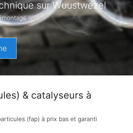
technique sur Wuustwezel
démontage
me
les) & catalyseurs à
rticules (fap) à prix bas et garanti