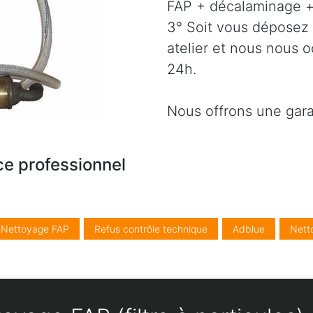
FAP + décalaminage + 
3° Soit vous déposez 
atelier et nous nous 
24h.
Nous offrons une gara
ce professionnel
/ Nettoyage FAP
Refus contrôle technique
Adblue
Nett