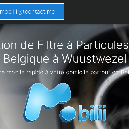
mobilii@tcontact.me
on de Filtre à Particules
Belgique à Wuustwezel
ce mobile rapide à votre domicile partout en Be