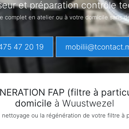
eur et préparation contrôle 
e complet en atelier ou à votre domicile sans 
475 47 20 19
mobilii@tcontact.
ATION FAP (filtre à particu
domicile
à Wuustwezel
ettoyage ou la régénération de votre filtre à pa