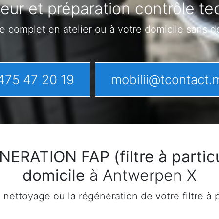
eur et préparation contrôle t
e complet en atelier ou à votre domicile sans 
475 47 20 19
mobilii@tcontact.
ATION FAP (filtre à particu
domicile
à Antwerpen X
ettoyage ou la régénération de votre filtre à pa