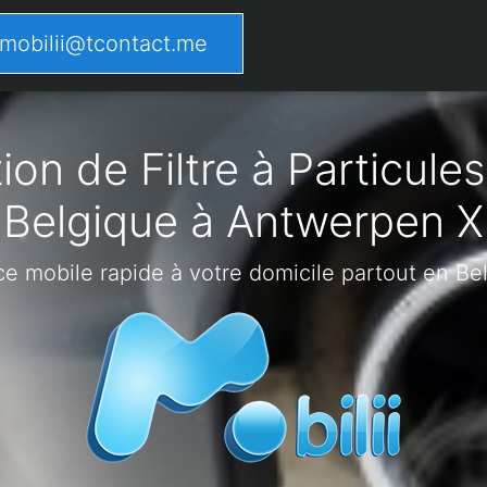
mobilii@tcontact.me
on de Filtre à Particules
Belgique à Antwerpen X
ce mobile rapide à votre domicile partout en Be