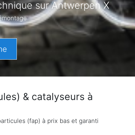
echnique sur Antwerpen X
démontage
me
les) & catalyseurs à
rticules (fap) à prix bas et garanti