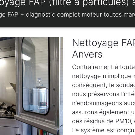
oyage FAP (filtre à particules
ge FAP + diagnostic complet moteur toutes ma
Nettoyage FAP
Anvers
Contrairement à toute
nettoyage n’implique ni
conséquent, le soudage
nous préservons l’intég
n’endommageons aucun
assurons également u
des résidus de PM10, d
Le système est conçu 