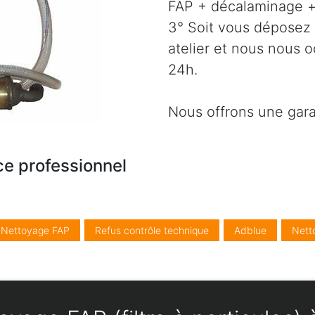
FAP + décalaminage + 
3° Soit vous déposez 
atelier et nous nous 
24h.
Nous offrons une gara
ce professionnel
/ Nettoyage FAP
Refus contrôle technique
Adblue
Nett