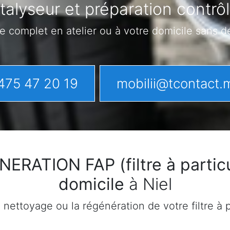
alyseur et préparation contrôl
e complet en atelier ou à votre domicile sans 
475 47 20 19
mobilii@tcontact.
ATION FAP (filtre à particu
domicile
à Niel
ettoyage ou la régénération de votre filtre à pa