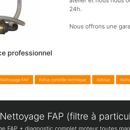
atelier et nous nous 
24h.
Nous offrons une gara
ce professionnel
/ Nettoyage FAP
Refus contrôle technique
Adblue
Nett
Nettoyage FAP (filtre à particu
ge FAP + diagnostic complet moteur toutes ma