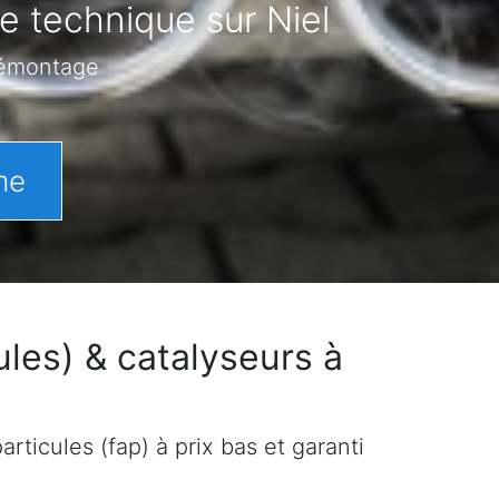
e technique sur Niel
démontage
me
les) & catalyseurs à
rticules (fap) à prix bas et garanti