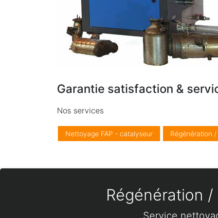
Garantie satisfaction & servi
Nos services
Nettoyage FAP - catalyseur
Régénération 
Régénération / 
Service nettoya