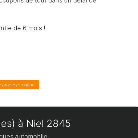
occupons de tout dans un délai de
ntie de 6 mois !
oyage Hydrogène
les) à Niel 2845
rques automobile