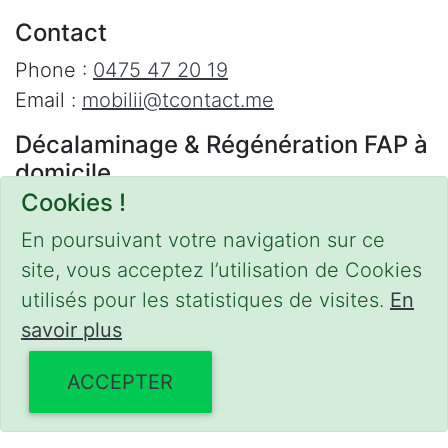
Contact
Phone :
0475 47 20 19
Email :
mobilii@tcontact.me
Décalaminage & Régénération FAP à
domicile
Cookies !
Interventions urgentes sur la Belgique dans
les régions suivantes :
En poursuivant votre navigation sur ce
site, vous acceptez l’utilisation de Cookies
Bruxelles
,
Brabant Wallon
,
Brabant Flamand
,
utilisés pour les statistiques de visites.
En
Hainaut
,
Liège
,
Mons
,
Namur
,
Anvers
,
savoir plus
Limbourg
,
Flandre Occidentale
,
Flandre
Orientale
,
Province du Luxembourg
ACCEPTER