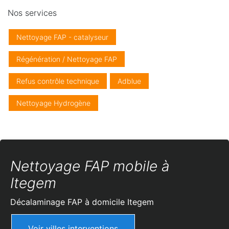
Nos services
Nettoyage FAP - catalyseur
Régénération / Nettoyage FAP
Refus contrôle technique
Adblue
Nettoyage Hydrogène
Nettoyage FAP mobile à
Itegem
Décalaminage FAP à domicile
Itegem
Voir villes interventions