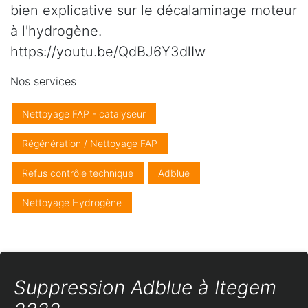
bien explicative sur le décalaminage moteur
à l'hydrogène.
https://youtu.be/QdBJ6Y3dlIw
Nos services
Nettoyage FAP - catalyseur
Régénération / Nettoyage FAP
Refus contrôle technique
Adblue
Nettoyage Hydrogène
Suppression Adblue à Itegem