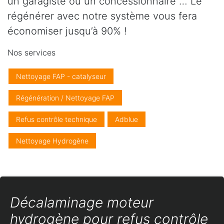
un garagiste ou un concessionnaire … Le
régénérer avec notre système vous fera
économiser jusqu’à 90% !
Nos services
Nettoyage FAP - catalyseur
Régénération / Nettoyage FAP
Refus contrôle technique
Adblue
Nettoyage Hydrogène
Décalaminage moteur
hydrogène pour refus contrôle