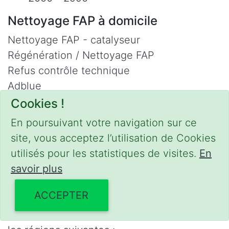
Nettoyage FAP à domicile
Nettoyage FAP - catalyseur
Régénération / Nettoyage FAP
Refus contrôle technique
Adblue
Nettoyage Hydrogène
Cookies !
Contact
En poursuivant votre navigation sur ce
site, vous acceptez l’utilisation de Cookies
Phone :
0475 47 20 19
utilisés pour les statistiques de visites.
En
Email :
mobilii@tcontact.me
savoir plus
Décalaminage & Régénération FAP à
domicile
ACCEPTER
Interventions urgentes sur la Belgique dans