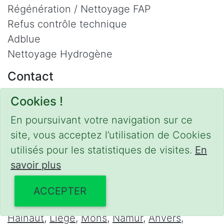
Régénération / Nettoyage FAP
Refus contrôle technique
Adblue
Nettoyage Hydrogène
Contact
Phone :
0475 47 20 19
Cookies !
Email :
mobilii@tcontact.me
En poursuivant votre navigation sur ce
Décalaminage & Régénération FAP à
site, vous acceptez l’utilisation de Cookies
domicile
utilisés pour les statistiques de visites.
En
Interventions urgentes sur la Belgique dans
savoir plus
les régions suivantes :
ACCEPTER
Bruxelles
,
Brabant Wallon
,
Brabant Flamand
,
Hainaut
,
Liège
,
Mons
,
Namur
,
Anvers
,