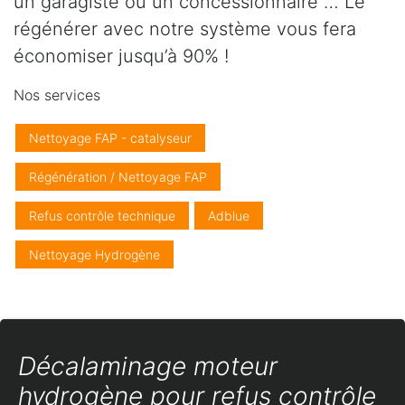
un garagiste ou un concessionnaire … Le
régénérer avec notre système vous fera
économiser jusqu’à 90% !
Nos services
Nettoyage FAP - catalyseur
Régénération / Nettoyage FAP
Refus contrôle technique
Adblue
Nettoyage Hydrogène
Décalaminage moteur
hydrogène pour refus contrôle