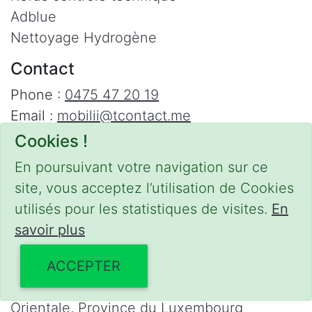
Adblue
Nettoyage Hydrogène
Contact
Phone :
0475 47 20 19
Email :
mobilii@tcontact.me
Cookies !
Décalaminage & Régénération FAP à
domicile
En poursuivant votre navigation sur ce
site, vous acceptez l’utilisation de Cookies
Interventions urgentes sur la Belgique dans
utilisés pour les statistiques de visites.
En
les régions suivantes :
savoir plus
Bruxelles
,
Brabant Wallon
,
Brabant Flamand
,
Hainaut
,
Liège
,
Mons
,
Namur
,
Anvers
,
ACCEPTER
Limbourg
,
Flandre Occidentale
,
Flandre
Orientale
,
Province du Luxembourg