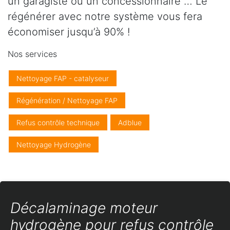
un garagiste ou un concessionnaire … Le
régénérer avec notre système vous fera
économiser jusqu’à 90% !
Nos services
Nettoyage FAP - catalyseur
Régénération / Nettoyage FAP
Refus contrôle technique
Adblue
Nettoyage Hydrogène
Décalaminage moteur
hydrogène pour refus contrôle