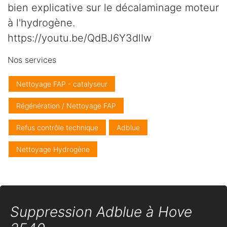
bien explicative sur le décalaminage moteur
à l'hydrogène.
https://youtu.be/QdBJ6Y3dlIw
Nos services
Nettoyage FAP - catalyseur
Régénération / Nettoyage FAP
Refus contrôle technique
Adblue
Nettoyage Hydrogène
Suppression Adblue à Hove