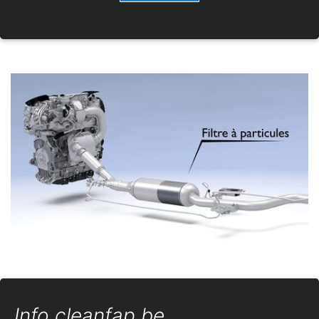
Info cleanfap.be