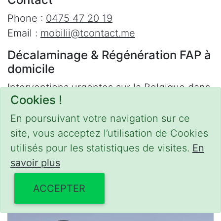
Phone :
0475 47 20 19
Email :
mobilii@tcontact.me
Décalaminage & Régénération FAP à
domicile
Interventions urgentes sur la Belgique dans
Cookies !
les régions suivantes :
En poursuivant votre navigation sur ce
Bruxelles
,
Brabant Wallon
,
Brabant Flamand
,
site, vous acceptez l’utilisation de Cookies
Hainaut
,
Liège
,
Mons
,
Namur
,
Anvers
,
utilisés pour les statistiques de visites.
En
Limbourg
,
Flandre Occidentale
,
Flandre
savoir plus
Orientale
,
Province du Luxembourg
ACCEPTER