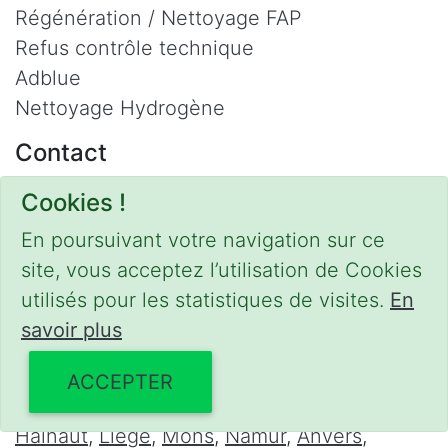
Régénération / Nettoyage FAP
Refus contrôle technique
Adblue
Nettoyage Hydrogène
Contact
Phone :
0475 47 20 19
Cookies !
Email :
mobilii@tcontact.me
En poursuivant votre navigation sur ce
Décalaminage & Régénération FAP à
site, vous acceptez l’utilisation de Cookies
domicile
utilisés pour les statistiques de visites.
En
Interventions urgentes sur la Belgique dans
savoir plus
les régions suivantes :
ACCEPTER
Bruxelles
,
Brabant Wallon
,
Brabant Flamand
,
Hainaut
,
Liège
,
Mons
,
Namur
,
Anvers
,