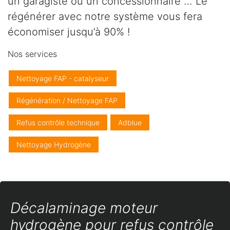
un garagiste ou un concessionnaire … Le
régénérer avec notre système vous fera
économiser jusqu’à 90% !
Nos services
Nettoyage FAP - catalyseur
Régénération / Nettoyage FAP
Refus contrôle technique
Adblue
Nettoyage Hydrogène
Décalaminage moteur
hydrogène pour refus contrôle